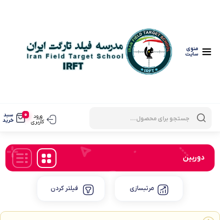
منوی
سایت
Products
0
سبد
search
ورود
خرید
کاربری
دوربین
مرتبسازی
فیلتر کردن