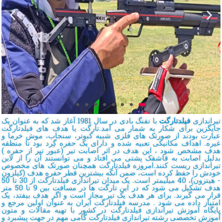
تیراندازی
فیلدتارگت
با تفنگ بادی در سال 1981 آغاز شد که به عنوان یک
جایگزین برای شکار به شمار می آمد.تارگت یا هدف های فیلدتارگت
عبارت بودند از صورتک های فلزی شبیه کبوتر، سنجاب، موش خرما و
غیره. اهداف مکانیکی تعبیه شده و دارای یک حفره گِرد بود تا منطقه
هدف مشخص شود ، این هدف در اثر اصابت تیر (عبور تیر از حفره )
بدلیل اصابت به قاشقک پشتی می افتاد و می توانستند آن را از لاین
تیراندازی ریست کنند.امروزه فیلدتارگت همچنان صورتک های مخصوص
خودش را حفظ کرده است، ضمن آنکه بیشترین قطر حفره هدف (کیلزون
- هیتزون)، 40 میلیمتر است. یک میدان تیراندازی فیلدتارگت از 30 تا 50
هدف تشکیل می شود که در این تارگت ها در مسافت بین 9 تا 50 متر
قرار می گیرند. برای هر هدف یک تیر مجاز است و اگر هدف بیفتد، یک
امتیاز داده می شود . مدرسه فیلدتارگت ایران به عنوان اولین مرجع و
پایگاه آموزش تیراندازی فیلدتارگت در کشور با تهیه مقالات و متون
آموزش تخصصی رشته تیراندازی فیلدتارگت گامی مهم در جهت پیشبرد و