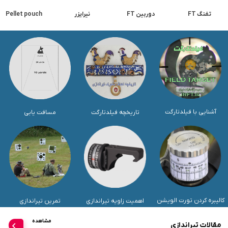
تفنگ FT
دوربین FT
نیرایزر
Pellet pouch
آشنایی با فیلدتارگت
تاریخچه فیلدتارگت
مسافت یابی
کالیبره کردن تورت الویشن
اهمیت زاویه تیراندازی
تمرین تیراندازی
مشاهده
مقالات تیراندازی