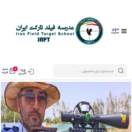
منوی
سایت
0
سبد
ورود
خرید
کاربری