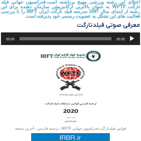
اعتلای این رشته ورزشی مهیج برداشته است.فدراسیون جهانی فیلد
تارگت WFTF به عنوان بالاترین ارگانیزیشن سازمان دهنده برای این
رشته از ابتدای سال 1397 مدرسه فیلد تارگت ایران IRFT را با بررسی
فعالیت های این تشکل به عضویت رسمی خود پذیرفته است .
معرفی صوتی فیلدتارگت
پخش‌کننده
00:00
00:00
صوت
قوانین فیلدتارگت فدراسیون جهانی WFTF - ترجمه فارسی - آخرین نسخه