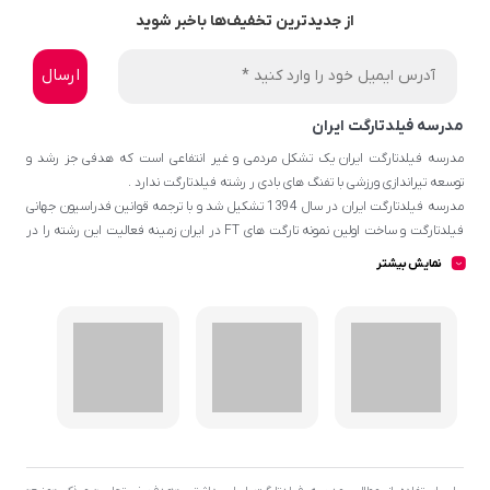
از جدیدترین تخفیف‌ها باخبر شوید
مدرسه فیلدتارگت ایران
مدرسه فیلدتارگت ایران یک تشکل مردمی و غیر انتفاعی است که هدفی جز رشد و
توسعه تیراندازی ورزشی با تفنگ های بادی ر رشته فیلدتارگت ندارد .
مدرسه فیلدتارگت ایران در سال 1394 تشکیل شد و با ترجمه قوانین فدراسیون جهانی
فیلدتارگت و ساخت اولین نمونه تارگت های FT در ایران زمینه فعالیت این رشته را در
ایران ایجاد نمود و تاکنون نیز سازماندهی و اجرای مسابقات متعدد و ترجمه مقالات مرتبط
نمایش بیشتر
با تیراندازی FT در راستای شکوفایی این رشته تیراندازی پیشگام بوده همچنین عضو
فدراسیون جهانی فیلدتارگت WFTF پمی باشد .