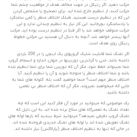
حرکت دهید. اگر رتیکل در جهت مخالف هدف از موقعیت چشم شما
حرکت کنند، از تنظیم خارج شده اید. برای تصحیح یا مشخص کردن
این که در تنظیم درست هستید، طبلک اختلاف منظر را کمی ساعتگرد
یا پادساعتگرد بچرخانید. این کار نیاز به تنظیم چندانی ندارد و این
حرکت متوقف خواهد شد یا اگر قبلا در تنظیم درست بوده اید، حرکت
آن­ها بیشتر خواهد شد. آنچه به دنبال آن هستید بی حرکتی خطوط
رتیکل روی هدف است.
اگر تفنگ شما قابلیت شلیک گروپ­های یک اینچی را در 200 یاردی
داشته باشد، حتی با گران­ترین دوربین­ها در جهان، اندازه و انسجام گروپ
شما نمی­تواند حفظ شود، مگر آن که دوربین شما برای شما تنظیم شده
باشد و شما اختلاف منظر را متوجه شوید و آن را تنظیم کنید. آیا
اختلاف منظر مهم است؟ حتما خواهید گفت بله. گلوله­ های شما به
جایی که می­خواهید نمی­روند، مگر آن که اختلاف منظر بی نقصی
داشته باشید.
یک موضوعی که می­توانید در مورد آن فکر کنید این است که چه
تعداد تفنگ به تعمیرگاه های سلاح برده شده اند، به این دلیل که
تفنگ گروپ دقیقی نمیدهد؟ می­توانید شرط ببندید که بارها لوله ­های
تفنگ تعویض شده اند یا لوله­ های تفنگ جدیدی فروخته شده اند،
در حالی که تنها به تنظیم اختلاف منظر (پارالاکس) نیاز داشته اند.