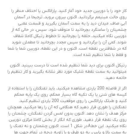
کار خود را با دوربین جدید خود آغاز کنید. پارالاکس یا اختلاف منظر را
روی حالت مینیمم برگردانید. اکنون بیرون بروید، ترجیحا در آسمان
آبی صاف، میدان دید را به سمت آسمان بگیرید و قسمت عقبی
چشمی­تان را ساعتگرد بچرخانید تا متوقف شود. سپس، در حالی که از
دوربین نگاه می­کنید، حلقه را بچرخانید تا خطوط رتیکل کاملا شفاف
شوند. کمی آن را برگردانید و سپس مجدد بچرخانید تا مطمئن شوید
که در شفاف­ترین نقطه است. اکنون و در این نقطه، دوربین شما با شما
و فقط با شما تنظیم شده است.
رتیکل اکنون برای دید شما تنظیم شده است تا درست ببینید. اکنون
می­توانید به سمت نقطه شلیک مورد نظر نشانه بگیرید و کار تنظیم را
خاتمه دهید.
اگر از فاصله 200 یاردی مشاهده می­کنید، باید تفنگتان را با استفاده از
کیسه­ های شنی یا یک تکیه گاه بسیار محکم، روی یک پایه محکم
کنید و طبلک پارالاکس را روی موقعیت 200 یاردی تنظیم کنید.
تفنگتان را طوری قرار دهید که هنگامی که آن را رها می­کنید، همچنان
مرکز هدف را نشان دهد. اکنون بدون لمس کردن تفنگتان، چشمتان را
روی یک نقطه قرار دهید، طوری که انگار از بخش کاملا مرکزی دوربین
نگاه می­کنید. این خط A در شکل 1 است. اکنون چشمتان و نه تفنگ را
به سمت بالا و پایین، به دو طرف و با زاویه درجه در تمام جهت­ ها