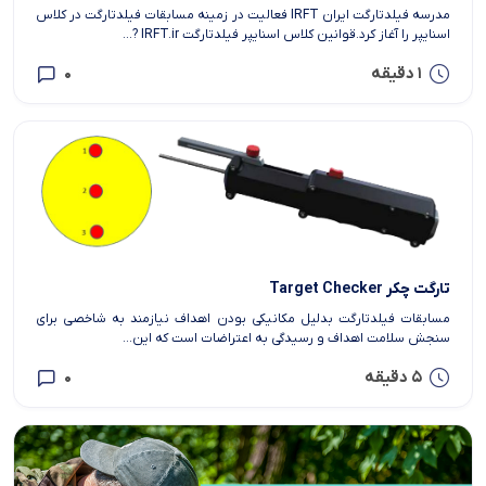
مدرسه فیلدتارگت ایران IRFT فعالیت در زمینه مسابقات فیلدتارگت در کلاس
اسنایپر را آغاز کرد.قوانین کلاس اسنایپر فیلدتارگت IRFT.ir ?...
1 دقیقه
0
تارگت چکر Target Checker
مسابقات فیلدتارگت بدلیل مکانیکی بودن اهداف نیازمند به شاخصی برای
سنجش سلامت اهداف و رسیدگی به اعتراضات است که این...
5 دقیقه
0