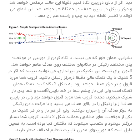
دید. اگر از بالای دوربین نگاه کنیم دقیقا این حالت برعکس خواهد شد
و مرکز رتیکل در پایین هدف، در خط C ظاهر خواهد شد. این اتفاق می
تواند با تغییر نقطه دید به چپ و راست هم رخ دهد .
بنابراین، همان طور که می­ بینید، با نگاه کردن از دوربین در موقعیت­
های مختلف، رتیکل در مکان­های مختلف روی هدف ظاهر خواهد شد.
اکنون برای تست این تکنیک در تیراندازی، می­ توانید ببینید که اگر در
5 شلیک با یک تفنگ عالی دقیقا درمرکز رتیکل باشید، گروپ شما مورد
قبول و در مرکز هدف خواهد بود. به شکل 2 نگاه کنید. تفنگ همان
تفنگ است ولی این بار چشم شما در خط پایین B است و شما پنج بار
شلیک می­کنید، مجددا گروپ شما مورد قبول خواهد بود ولی در پایین
هدف!، زیرا رتیکل را در بالای هدف می­ بینید و با حرکت دادن رتیکل
به مرکز هدف، آن را جبران می­کنید. ولی اگر هر بار و در هر شلیک در
یکی از موقعیت های مشابهی همانند شکل 2 باشید، گروپ شما بسیار
بزرگ­تر می­شود و متعجب می­شوید که دقتتان کجا بوده است. به همین
دلیل است که دوربین­های مدرن قابلیت­ تنظیم اختلاف منظر دارند.