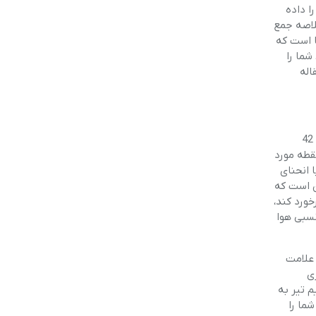
ا داده
لاصه جمع
ا است که
شما را
اله
اولین راه حل در انتخاب دوربین اسلحه برای HFT، این است که به راحتی توانایی دید زدن همه ی هدف ها را در فاصله 8 تا 45 یاردی (7 تا 42
قطه مورد
منحنی یا انحنای
ن است که
خورد کند،
سبی هوا
 ی دوربین اسلحه معمولاً در بیشترین حالت خود می تواند به 8 یا 9x (این علامت
ی
پایین، تنظیم تیر به
ما را