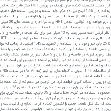
هرچه بیشتر این مسأله، هرچه دوربین را نزدیکتر به لوله ی اسلحه قرار دهید، تضعیف کننده های نزدیک در ورزش HFT بهتر قابل 
هستند! بگذارید کمی بیشتر توضیح دهم – اگر یک فاصله ی بزرگ به اندازه ی 1.95 اینچ بین دو مرکز لوله اسلحه و دوربین اسلح
اردی احتیاج به یک فاصله ی بالا سری 23 میلی متر (فاصله ای که بالاتر از هدف قرار می دهیم زیرا گلوله در مسیر رفت به
افت خواهد کرد) برای یک محدوده 25 یاردی با تغییرات شیب صف
ی دوربین را باید در بالای هدف قرار داد تا با هدف برخورد کند، درحالی که اگر
ذکر شده به 1.45 اینچ کاهش یابد، بی
برابر 15 میلی متر بوده و امکان قرار گیری آنها در فواصل میان 13 تا 25 یارد نیز وجود دارد. استفاده از تنظیمات 1.45 اینچ
وانید مرکز قتل حتمی طعمه را نشانه گیری کنید و به هدف برخورد خواهد کرد، زیرا شم
خود را در فاصله ی 25 یاردی نشانه گیری و شناسایی کرده اید و نقطه برخورد گلوله در فاصله ی 13 یاردی 5 میلی متر ز
را رد نکرده است. نکته ی منفی استفاده از ارتفاع کم میان لوله ی اسلحه و دوربین این است که م
دف و نشانه گیری (مقداری که به دلیل افت ارتفاع تیر در طول مسیر در نظ
می شود) برای مسافت های د
طه ی مرکزی دوربین را نشانه گیری خواهد کرد. من ترجیح می دهم که از یک نقطه ن
معین و مشخص برای کوچکترین هدف ها استفاده شود، که استفاده از یک ن
برای من میسر می کند. اگر از یک نشانه گیری سنتی تر برای تعیین محدوده استفاده می کردم، مثلاً فاصله ی 35 یاردی، نقطه نشانه گیری بر
 و اولین تراز واحد میل در بالای آن قرار می گرفت. به نظر من، مقادیر ت
ند که یک قتل طعمه حتمی را تضمین کنند (اگر به اندازه ی کافی ثابت و ا
روی وارده از طریق باد و هوا از دست بدهد – فراموش نکنید که هدف های 