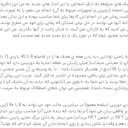
ای مربوطه به دیگر اشخاص یا تیر انداز های جدید به من این انگیزه ر
ن اسلحه (دوربین و تجهیزات مربوط به آن) انجام می دهم، را به صورت خ
ن است روش من در انجام این کارها برای شما مناسب نبوده و این بدان معن
 آنها می توانند در حل برخی مسائل که زمانی برای خود من مطرح بودند، 
ی کنید که به کارتان نمی آیند، با خیال راحت از آنها بگذرید. من این مق
اید مجبور شوم که در مورد یک یا دو بحث جدید هم صحبت کنم.
ی یا مقیاس میلدات( میلی رادیان بر نقطه: اشاره به دوربینی دارد که دون
نظر بر روی دوربین به فاصله یک میل، دارای فاصله ی واقعی یک یارد یا 36 اینچ از همدیگر باشند) باشد – تا به وسیله ی آن مسیر 
 به خیز برای یافتن محدوده در اختیار ما قرار گیرد. مزیت این روش آ
ا بزنید یا تیر شما به تابلوی سر (تابلویی که نباید به آن شلیک کرد) بر
تیراندازی نشده باشد). همچنین می توان خطای اصطکاک مربوط به سرعت ن
ضعف ها و اشکالات این متود شامل موارد زیر هستند: نگهدارنده
اقعی بیان می شود) ارتقا یابد، که بنده حتی آنرا مناسب برای تیر انداز
بسیاری از تضعیف کننده های موجود در دوره های یادگیری قوانین HFT در انجمن HFT بریتانیا نمی بینم. به دلیل بزرگ نمایی 
هم و وقت و تلاش زیادی را روی انجام دادن آن صرف کرده ام، که نهایتاً ش