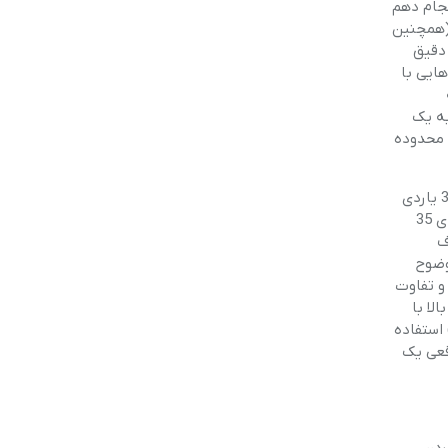
نجام دهم
(همچنین
دقیق
ایی با
به یک
 محدوده
8 تا 10 یارد معادل یا مشابه تصویر دید زنی 45 یاردی است. 12 یارد مشابه تصویر دیدزنی 40 یاردی است. 14 یارد مشابه تصویر دیدزنی 35 یاردی
است. 17 تا 30 یارد به صورت کاملاً واضح است. 35 یارد کمی تار و ناواضح است که می توان از آن برای تشخیص این که یک جسم در فاصله ی 35
دف
 وضوح
 و تفاوت
لا با
)، توانستم از بزرگنمایی با نسبت 10x (یا ده برابر) استفاده
ا در مقادیر واقعی یک
ردن