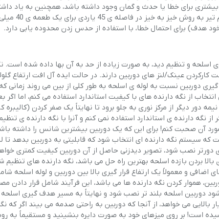
حداقل 35 میلی متر باشند تا جای بیشتری برای خطا یا حدث و گمان وجود داشته باشد، همچنین به یاد 
که یک صفحه ی تراز بندی استاندارد دوربین اسلحه توانای
خود هدف) برای احتمال خطا، با استفاده از حدس زدن محدوده یابی دارد.
وی اسلحه و تنظیم دید، به صورت زیاده از حد به آن بها داده شده است. نگ
ت کارکردن عینک/لنز های دوربین دارند. در حالت ایده آل افت ارتفاع گلو
یری دوربین نسبت به لوله ی اسلحه به طور کلی از بین می روند زمانی که 
خاب از نگه دارنده های با کیفیت استاندارد استفاده می کنم، اما اگر بع
مه دور دیگر از مرکز نوری به جلو برود تا نهایتاً یک صفر کردن (کالیبره ک
نگه دارنده ی استاندارد استفاده نمی کنم و آنرا با نگه دارنده ی تنظیم 
ورد آن صحبت کنم! برای این که یک دوربین بیشترین شانس را داشته باشد
ت که سیستم نگه دارنده ای انتخاب شود که قابلیتی به دوربین بدهد تا ل
نوری دورتر نصب شود، تصویر دیدزنی حاصل از آن دوربین کیفیت کمتری خوا
بالا بردن بازده اسلحه بهترین راه حل می باشد، نگه دارنده های تنظیم ش
افی و معمولاً یک ارتفاع قرار گیری بالا بین دوربین و لوله اسلحه شام
ربین، هموار کردن نگه دارنده ها می باشد، این فرآیند شامل قرار دادن مص
شود دوربین اسلحه بلند تر نصب شود و نهایتاً به مسیر هدف گیری اسلحه 
ر بالایی می خواهد، از آنجا که دوربین به راحتی صدمه می بیند اگر که نگه
 است! بر روی میزهای خود به صورت دایره بنشینید و مستقیماً به روب