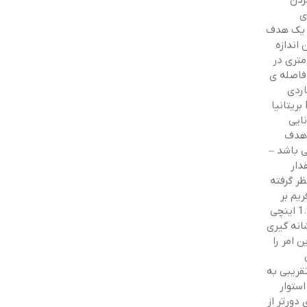
نشانه گیری
ه قرار دهیم، یک هدف
 این اندازه
ر لازم خواهد بود. قوانین انجمن HFT بریتانیا اجازه ی هدف های 20 میلی متری در
 فاصله ی
شترین مقدار فاصله برای در نظر گرفتن افت مسیر رفت به 13 میلی متر برای یک هدف در فاصله ی 8 یاردی
کاهش خواهد یافت – در این حالت هنوز قابلیت هدف گیری گوشه ی بالای طعمه نیز وجود دارد. کوچکترین هدف ها در قوانین انجمن HFT بریتانیا
ی، تا زمانی که توانایی
ا هدف
یر مقدار نشانه رفته می باشد –
قدار
ر گرفته
ورتر، بیشتر می باشد.هنگام استفاده از تنظیمات 1.45 اینچی با گلوله های اَیر آرمز (Air Arms) در سرعت 785 فریم بر
ثانیه، اولین تراز واحد میل در زیر نقطه ی مرکزی صفحه ی دوربین تقریباً فاصله 41 یاردی را هدف گیری خواهد کرد، در حالی که تنظیمات 1.95 اینچی
شانه گیری
شانه گیری برای تعیین محدوده ی هدف در فاصله ی 25 یاردی این امر را
ای
قریبی به
ستوار
دورتر از