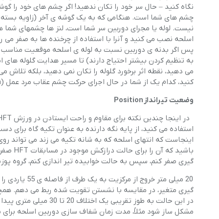
نگاه کنید – حال سر خود را تکان ندهید! اگر چشم های خود را گ
چشم های شما است. هنگامی که به یک گوشه ی آخر (زاویه بسته و 
نیست. لوله یا مجرای دوربین سر شما است، لنز ها چشمهای شما هس
اسلحه نصب می کنید و آنرا با استفاده از چرخنده ها به صفر می ر
پس اگر بدنه ی دوربین نسبت به لوله ی اسلحه موقعیت مناسب و ه
به تنظیم کردن بیشتر احتیاج دارند) تا مسیر هدایت گلوله های 
می دهید، نقطه اثر برخورد گلوله را تکان نمی دهید، بلکه تلاش می 
کنید، کدام یک از شما در حال اجرای حرکت چشم عقاب مرد عمل (Action Man) بودید!
وضعیت تیرانداز Position
استفاده می کنید، از پایه نگه دارنده به عنوان تکیه گاه برای د
باشید ک
گیری صفر کنم، سپس به حالت خوابیده تیر اندازی کنم، گروه پوز
20 میلی متر خر
گیری متغیر، در مقایسه با نشستن تقویت شده ربط می دهم. همچن
در این حالت به طوز تقری
مشکل ساز شود مثلاً، مدت زمان شفاف سازی دوربین اسلحه برای 