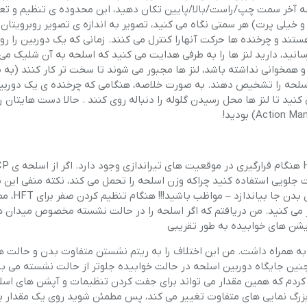
وشه آخر سمت چپ/راست/بالا/پایین تکان دهید، این محدوده ی تنظیم و تع
خیلی پرت) هر سمتی نگاه می کنید، تصویر به اندازه ی تصویر روبرویتان
تند و چرخنده ها حرکت آنهارا کنترل می کنند. زمانی که یک دوربین را ر
سانید، دارید لنز ها را به طرفی هدایت می کنید که اسلحه به آن شلیک می 
مخوانی نداشته باشد، لنز ها مجبور می شوند تا سخت تر کار کنند (به 
اسلحه را تشخیص دهند. به صورت خلاصه، هنگامی که چرخنده ی یک دوربین
کنید تا لنز ها محل رسیدن گلوله را دنباله روی کنند . حالا دست هایتان را
در اینجا چندین نکته برای مقاوم و راحت ایستادن در ورزش FT
ست جلویی استفاده کنید چراکه وزن اسلحه را تحمل می کند، نکته منفی این 
اینجاست که انتهای اسلحه که به شانه تکیه می زند می 
ه آن را برای حالت درازکش موجود در مسابقات HFT صفر می کنید. من دریافتم که اگر اسلحه را در حالت نشسته مخصوص مید
یشن های خوابیده به طور تقریبی
وج از مرکزیت به یک طرف از فاصله ی 55 یاردی را به همراه داشت. من این اختلاف را به ریتم نشستن متفاوت بدن و حا
ین جایگاه دوربین اسلحه در حالت خوابیده جلوتر از حالت نشسته می ب
بی یک اختلاف 20 تا 30 میلی متری پیدا کردم که همین مقدار می تواند برای جفت کردن تنظیمات و آپشن های ا
بزرگ نمایی های متفاوت تغییر می کند، پس مطمئن شوید روی یک مقدار ب