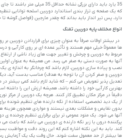
35 یارد باید دارای بزرگی نشانه 
دارد، پس تیر انداز باید بداند که چقدر مارجین (فواصل گوشه تا 
انواع مختلف پایه دوربین تفنگ
در بیشتر اوقات صرفاً به عنوان چیزی برای قراردادن دوربین بر ر
ها معمولاً خیلی مهم هستند و تأثیر عمده ای بر روی کارآیی و درس
مربوط به دوربین و چرخش و تغییر جهت های زیاد ناشی از ارتفاع گ
آنها به صورت دستی به صفر می رسد. من همیشه به عنوان اولین انت
نصب و پیاده سازی دوربین، لازم باشد که چرخانگر به اندازه ی یک نی
دوربین و صفر کردن آن با توجه به هدف) مناسب بدست آید، دیگر از 
تعدیل پذیر تعویض می کنم – که شاید لازم باشد کمی بیشتر در م
بهترین کارآیی خود را داشته باشد، همیشه ارزش این را داشته اس
دقیقاً در مرکز مکان تطبیق کار کنند. هرچه یک دوربین از مرکز 
از یک دید تخصصی، استفاده از نگه دارنده های تنظیم شونده برای 
بدون نقایص و مشکلات بعدی نیستند و مواردی همچون هزینه های اض
آنها می شود. یک متود عمومی تر برای برقراری تنظیم چرخنده ی دو
پرکننده درون یا زیر نگه دارنده ی دوربین می باشد که باعث می 
کند. باید به این نکته اشاره کنم که این روند دقت و مواظبت بسیا
ها بیشتر از حد معمول سفت شوند. حال وقت یک یک آزمایش رسیده