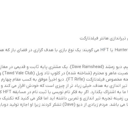
آموزش تیراندازی هانتر فیلدتارگت (اصطلاحاً به آن Hunter Field Target یا HFT می گویند: یک نوع بازی با هدف گزاری در فضای
قبل هر چیزی اجازه دهید تا نویسنده ی مهمان خود را معرفی کنیم، دیو رَمشِد (Dave Ramshead). یک مشتری پایه ثابت و
که تجهیزات مربوط به هانتر فیلدتارگت فروخته 
صاحب نظر و متخصص در زمینه های مربوطه مختلف از جمله اسلحه مخصوص فیلدتارگت (FT Rifle). دیو اخیراً موفق به کسب مقام چه
در زمینه تیر اندازی به هدف، خیلی زیاد تر از چیزی است که خودش اقرار می کند و
لطف و مهربانی، تصمیم گرفته است تا برخ
ین زمینه تجربه تیر اندازی و تمرین داشته اید اما فکر می کنید که تکنیک 
هنوز جای پیشرفت دارند، این مقاله شامل مطالب مفیدی برای شما می باشد. مردم زیادی از دیو (Dave) تشکر کردند زیرا او اجازه