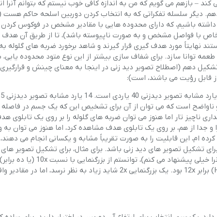
د – بازهم می گویم که من به اندازه کافی خوب نیستم که بتوانم آنرا ا
دهم. دیگر سلسله تفکراتی که به انتخاب کردن دوربین اسلحه حاکم هست 
 داشته باشیم، که دارای محدوده هایی با مقادیر مشخص در فوکوس کردن 
 خاص با فواصل مشخص و به صورت ناپیوسته باشد)، تا از طریق آن هدف ه
د نهایتاً مورد هدف گیری قرار گیرند و شاهد برخورد ضربه های گلوله به
 طعمه توانا سازد. برای شفاف سازی بیشتر از این نوع متود محدوده یابی، 
 تشکیل دهم (اصطلاح تصویر دید زنی در اینجا به معنای چینش و قرارگیری
 قابل رؤیت می باشند، است):
یا نه استفاده کرد. تضعیف کننده در 40 یاردی، مقداری ناچیز تار اما هنوز می توان ضربه های گلوله را بر روی یک تابلوی ه
 صورت مجزا و جدا از هم، بر روی یک تابلوی هدف مشاهده کرد، اما هنوز می توان به
رده ام، این قابلیت را به صورت تقریباً مشابه و یکسانی انجام می دهند،
رای تشکیل تصویر های دید زنی باشد. برای مثال، برای تشکیل تصویر های با
استفاده از مدل هاوک پرو ستاک (Hawke Pro Stalk) (که خودم آنرا خیلی پیشنهاد می کنم
کنم، که همین نسبت برای مدل هاوک اِس آر سیکس (Hawke SR6) برابر 12x بود. یک بزرگنمایی 2x شاید زیاد به نظر نرسد، ام
رد، یک سری انتخاب برای ارتفاع آن دوربین در اختیلر دارید. برای ساده ک