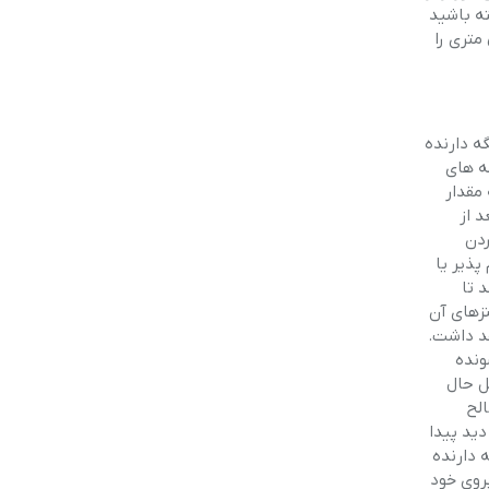
داشته باشید
ی تنظیم تیر به روش خیز به خیز در فاصله ی 45 یاردی برای یک طعمه ی 40 میلی متری را
ه دارنده
له های
مقدار
د از
ردن
پذیر یا
 تا
نزهای آن
هد داشت.
ونده
ل حال
الح
دید پیدا
 دارنده
روی خود