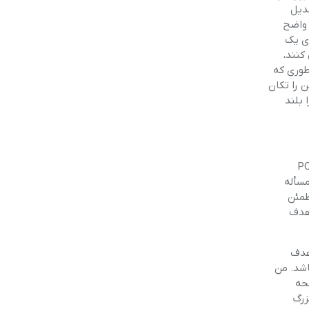
دیل
 واضح
وی یک
کنند،
طوری که
 را تکان
 بلند
H هنگام قرارگیری در موقعیت های تیراندازی وجود دارد. اگر از اسلحه ی PCP
مسأله
تواند روی بدن جا بیاندازد – مواظب باشید!!! هنگام تنظیم کردن صفر برای HFT، مطمئن
ان هدف
لت هدف
اشد. من
سلحه
زرگ